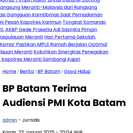
eranti–Malaysia dari Rangsang
guan Kamtibmas Saat Pemadaman
 Kapolres Karimun
Tongkat Komando
de Prasetia Adi Sasmita Pimpin
 Meranti
Hari Pertama Sekolah,
tikan MPLS Ramah Berjalan Optimal
nti
Kokohkan Sinergitas Penegakan
Meranti Sambangi Kajari
Home
Berita
BP Batam
Gaya Hidup
/
/
/
BP Batam Terima
Audiensi PMI Kota Batam
admin
- Jurnalis
Kamis, 23 Januari 2025
- 20:04 WIB