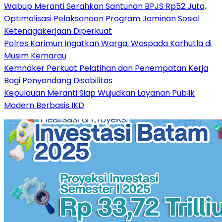
Wabup Meranti Serahkan Santunan BPJS Rp52 Juta,
Optimalisasi Pelaksanaan Program Jaminan Sosial
Ketenagakerjaan Diperkuat
Polres Karimun Ingatkan Warga, Waspada Karhutla di
Musim Kemarau
Kemnaker Perkuat Pelatihan dan Penempatan Kerja
Bagi Penyandang Disabilitas
Kepulauan Meranti Siap Wujudkan Layanan Publik
Modern Berbasis IKD