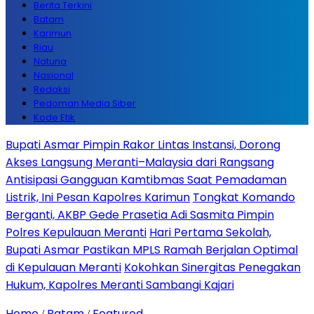
Berita Terkini
Batam
Karimun
Riau
Natuna
Nasional
Redaksi
Pedoman Media Siber
Kode Etik
Bupati Asmar Pimpin Rakor Lintas Instansi, Dorong
Akses Langsung Meranti–Malaysia dari Rangsang
Antisipasi Gangguan Kamtibmas Saat Pemadaman
Listrik, Ini Pesan Kapolres Karimun
Tongkat Komando
Berganti, AKBP Gede Prasetia Adi Sasmita Pimpin
Polres Kepulauan Meranti
Hari Pertama Sekolah,
Bupati Asmar Pastikan MPLS Ramah Berjalan Optimal
di Kepulauan Meranti
Kokohkan Sinergitas Penegakan
Hukum, Kapolres Meranti Sambangi Kajari
Home
Batam
Featured
/
/