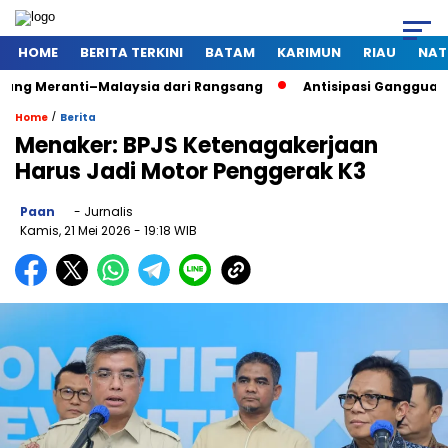
HOME
BERITA TERKINI
BATAM
KARIMUN
RIAU
NAT
ti–Malaysia dari Rangsang
Antisipasi Gangguan Kamtibmas S
/
Home
Berita
Menaker: BPJS Ketenagakerjaan
Harus Jadi Motor Penggerak K3
Paan
- Jurnalis
Kamis, 21 Mei 2026
- 19:18 WIB