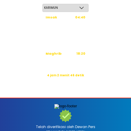
Jum'at, 22 Safar 1448 H / 07 Agustus 2026
Imsak
04:40
Subuh
04:50
Dzuhur
12:16
Ashar
15:36
Maghrib
18:20
Isya
19:31
Waktu sholat berikutnya dalam:
4 jam 2 menit 44 detik
Sumber: Kemenag
Telah diverifikasi oleh Dewan Pers