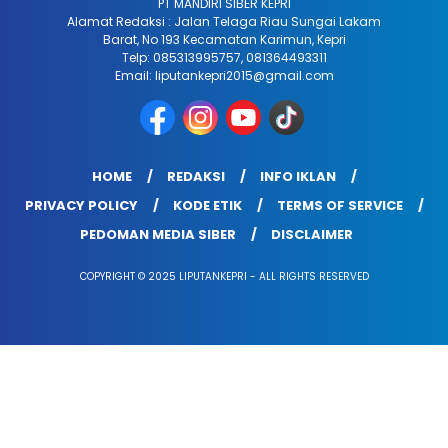
PT MANDIRI SIBER KEPRI
Alamat Redaksi : Jalan Telaga Riau Sungai Lakam
Barat, No 193 Kecamatan Karimun, Kepri
Telp: 085313995757, 081364493311
Email: liputankepri2015@gmail.com
HOME
REDAKSI
INFO IKLAN
PRIVACY POLICY
KODE ETIK
TERMS OF SERVICE
PEDOMAN MEDIA SIBER
DISCLAIMER
COPYRIGHT © 2025 LIPUTANKEPRI - ALL RIGHTS RESERVED