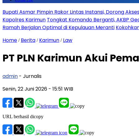
Bupati Asmar Pimpin Rakor Lintas Instansi, Dorong Aks
Kapolres Karimun
Tongkat Komando Berganti, AKBP Gede
Ramah Berjalan Optimal di Kepulauan Meranti
Kokohkan
Home
Berita
Karimun
Law
/
/
/
PT PLN Karimun Akui Pemas
admin
- Jurnalis
Senin, 22 Juni 2026
- 15:51 WIB
URL berhasil dicopy