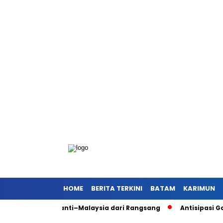
HOME
BERITA TERKINI
BATAM
KARIMUN
sung Meranti–Malaysia dari Rangsang
Antisipasi Gangguan K