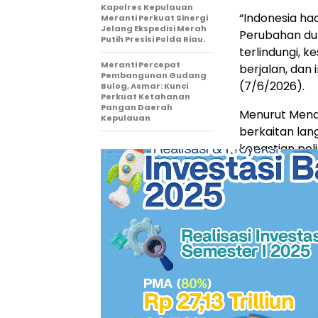
Kapolres Kepulauan
“Indonesia ha
Meranti Perkuat Sinergi
Jelang Ekspedisi Merah
Perubahan dun
Putih Presisi Polda Riau.
terlindungi, 
Meranti Percepat
berjalan, dan 
Pembangunan Gudang
(7/6/2026).
Bulog, Asmar: Kunci
Perkuat Ketahanan
Pangan Daerah
Menurut Menak
Kepulauan
berkaitan lan
kepastian pel
pelindungan p
hingga keber
lapangan kerj