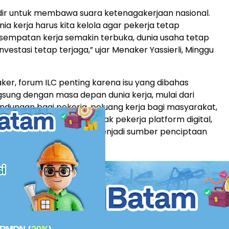
dir untuk membawa suara ketenagakerjaan nasional.
ia kerja harus kita kelola agar pekerja tetap
kesempatan kerja semakin terbuka, dunia usaha tetap
investasi tetap terjaga,” ujar Menaker Yassierli, Minggu
er, forum ILC penting karena isu yang dibahas
gsung dengan masa depan dunia kerja, mulai dari
indungan bagi pekerja, peluang kerja bagi masyarakat,
ekerja perempuan, hak-hak pekerja platform digital,
langsungan usaha yang menjadi sumber penciptaan
a.