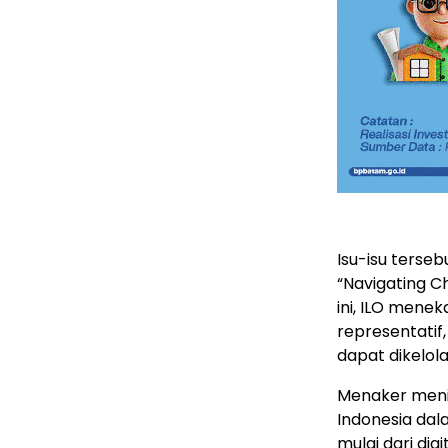
Isu-isu terse
“Navigating C
ini, ILO menek
representatif
dapat dikelola
Menaker meni
Indonesia da
mulai dari di