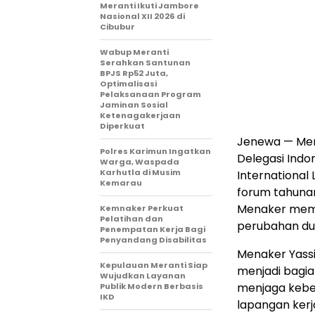
Meranti Ikuti Jambore
Nasional XII 2026 di
Cibubur
Wabup Meranti
Serahkan Santunan
BPJS Rp52 Juta,
Optimalisasi
Pelaksanaan Program
Jaminan Sosial
Ketenagakerjaan
Diperkuat
Jenewa — Men
Polres Karimun Ingatkan
Delegasi Indo
Warga, Waspada
Karhutla di Musim
International
Kemarau
forum tahunan
Menaker memb
Kemnaker Perkuat
Pelatihan dan
perubahan dun
Penempatan Kerja Bagi
Penyandang Disabilitas
Menaker Yassi
Kepulauan Meranti Siap
menjadi bagia
Wujudkan Layanan
menjaga kebe
Publik Modern Berbasis
IKD
lapangan kerj