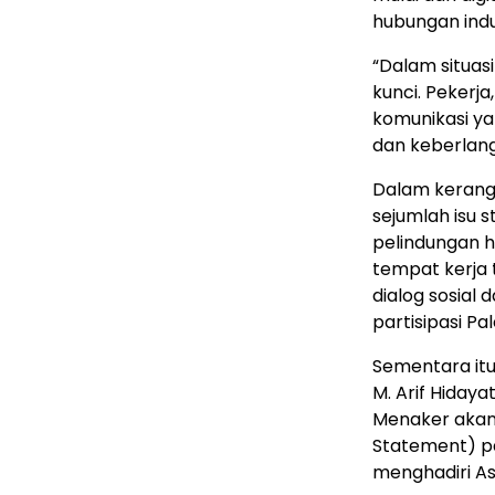
hubungan indu
“Dalam situasi
kunci. Pekerj
komunikasi ya
dan keberlang
Dalam kerangk
sejumlah isu s
pelindungan h
tempat kerja
dialog sosial
partisipasi Pa
Sementara itu
M. Arif Hiday
Menaker akan
Statement) pa
menghadiri As