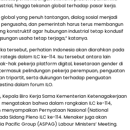
strial, hingga tekanan global terhadap pasar kerja.
 global yang penuh tantangan, dialog sosial menjadi
a, pengusaha, dan pemerintah harus terus membangun
ng konstruktif agar hubungan industrial tetap kondusif
sungan usaha tetap terjaga,” katanya.
a tersebut, perhatian Indonesia akan diarahkan pada
trategis dalam ILC ke-114. Isu tersebut antara lain
ak-hak pekerja platform digital, kesetaraan gender di
 termasuk pelindungan pekerja perempuan, penguatan
 dan tripartit, serta dukungan terhadap penguatan
lestina dalam forum ILO.
, Kepala Biro Kerja Sama Kementerian Ketenagakerjaan
at mengatakan bahwa dalam rangkaian ILC ke-114,
 menyampaikan Pernyataan Nasional (National
da Sidang Pleno ILC ke-114. Menaker juga akan
ia Pacific Group (ASPAG) Labour Ministers’ Meeting.