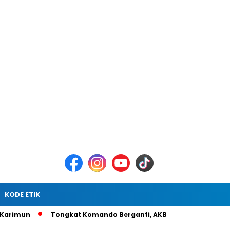
KODE ETIK
Tongkat Komando Berganti, AKBP Gede Prasetia Adi Sasmita 