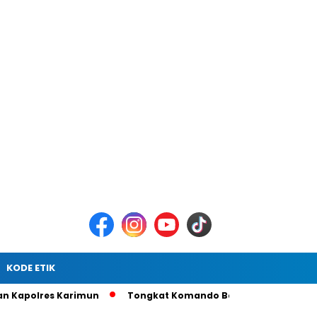
KODE ETIK
lres Karimun
Tongkat Komando Berganti, AKBP Gede Prasetia