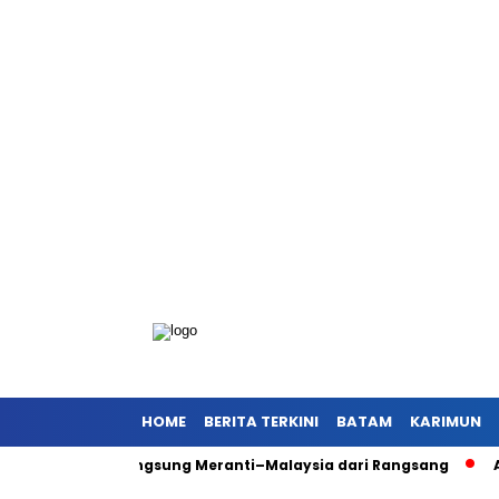
HOME
BERITA TERKINI
BATAM
KARIMUN
ng Akses Langsung Meranti–Malaysia dari Rangsang
Antisipa