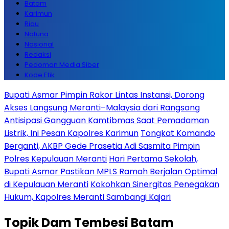
Batam
Karimun
Riau
Natuna
Nasional
Redaksi
Pedoman Media Siber
Kode Etik
Bupati Asmar Pimpin Rakor Lintas Instansi, Dorong
Akses Langsung Meranti–Malaysia dari Rangsang
Antisipasi Gangguan Kamtibmas Saat Pemadaman
Listrik, Ini Pesan Kapolres Karimun
Tongkat Komando
Berganti, AKBP Gede Prasetia Adi Sasmita Pimpin
Polres Kepulauan Meranti
Hari Pertama Sekolah,
Bupati Asmar Pastikan MPLS Ramah Berjalan Optimal
di Kepulauan Meranti
Kokohkan Sinergitas Penegakan
Hukum, Kapolres Meranti Sambangi Kajari
Topik
Dam Tembesi Batam