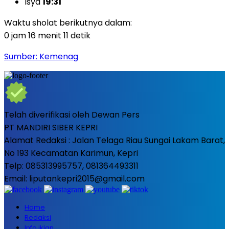
Isya
19:31
Waktu sholat berikutnya dalam:
0 jam 16 menit 10 detik
Sumber: Kemenag
Telah diverifikasi oleh Dewan Pers
PT MANDIRI SIBER KEPRI
Alamat Redaksi : Jalan Telaga Riau Sungai Lakam Barat,
No 193 Kecamatan Karimun, Kepri
Telp: 085313995757, 081364493311
Email: liputankepri2015@gmail.com
Home
Redaksi
Info iklan