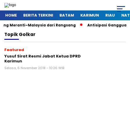
HOME
BERITA TERKINI
BATAM
KARIMUN
RIAU
NAT
nti–Malaysia dari Rangsang
Antisipasi Gangguan Kamtibmas 
Topik
Golkar
Featured
Yusuf Sirat Resmi Jabat Ketua DPRD
Karimun
Selasa, 6 November 2018 - 10:26 WIB