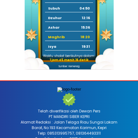
Subuh
04:50
Dzuhur
12:16
Ashar
15:36
Maghrib
18:20
Isya
19:31
Waktu sholat berikutnya dalam:
1 jam 45 menit 15 detik
Sumber: Kemenag
Telah diverifikasi oleh Dewan Pers
PT MANDIRI SIBER KEPRI
Alamat Redaksi : Jalan Telaga Riau Sungai Lakam
Barat, No 193 Kecamatan Karimun, Kepri
Telp: 085313995757, 081364493311