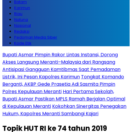
Batam
Karimun
Riau
Natuna
Nasional
Redaksi
Pedoman Media Siber
Kode Etik
Bupati Asmar Pimpin Rakor Lintas Instansi, Dorong
Akses Langsung Meranti–Malaysia dari Rangsang
Antisipasi Gangguan Kamtibmas Saat Pemadaman
Listrik, Ini Pesan Kapolres Karimun
Tongkat Komando
Berganti, AKBP Gede Prasetia Adi Sasmita Pimpin
Polres Kepulauan Meranti
Hari Pertama Sekolah,
Bupati Asmar Pastikan MPLS Ramah Berjalan Optimal
di Kepulauan Meranti
Kokohkan Sinergitas Penegakan
Hukum, Kapolres Meranti Sambangi Kajari
Topik
HUT RI ke 74 tahun 2019