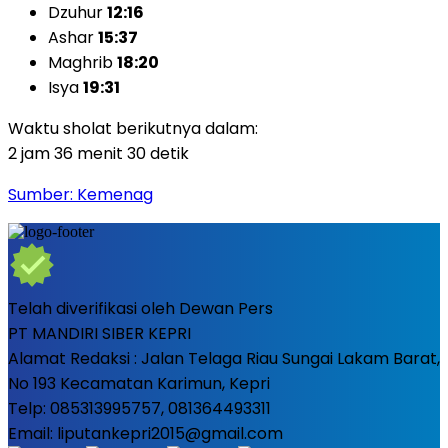
Dzuhur
12:16
Ashar
15:37
Maghrib
18:20
Isya
19:31
Waktu sholat berikutnya dalam:
2 jam 36 menit 28 detik
Sumber: Kemenag
Telah diverifikasi oleh Dewan Pers
PT MANDIRI SIBER KEPRI
Alamat Redaksi : Jalan Telaga Riau Sungai Lakam Barat,
No 193 Kecamatan Karimun, Kepri
Telp: 085313995757, 081364493311
Email: liputankepri2015@gmail.com