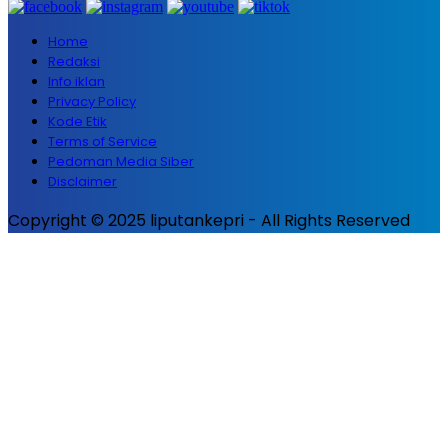
Home
Redaksi
Info iklan
Privacy Policy
Kode Etik
Terms of Service
Pedoman Media Siber
Disclaimer
Copyright © 2025 liputankepri - All Rights Reserved