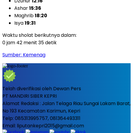
Dzuhur
12:16
Ashar
15:36
Maghrib
18:20
Isya
19:31
Waktu sholat berikutnya dalam:
0 jam 42 menit 33 detik
Sumber: Kemenag
Telah diverifikasi oleh Dewan Pers
PT MANDIRI SIBER KEPRI
Alamat Redaksi : Jalan Telaga Riau Sungai Lakam Barat,
No 193 Kecamatan Karimun, Kepri
Telp: 085313995757, 081364493311
Email: liputankepri2015@gmail.com