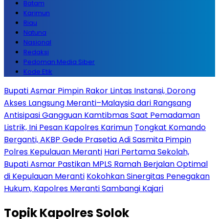
Batam
Karimun
Riau
Natuna
Nasional
Redaksi
Pedoman Media Siber
Kode Etik
Bupati Asmar Pimpin Rakor Lintas Instansi, Dorong
Akses Langsung Meranti–Malaysia dari Rangsang
Antisipasi Gangguan Kamtibmas Saat Pemadaman
Listrik, Ini Pesan Kapolres Karimun
Tongkat Komando
Berganti, AKBP Gede Prasetia Adi Sasmita Pimpin
Polres Kepulauan Meranti
Hari Pertama Sekolah,
Bupati Asmar Pastikan MPLS Ramah Berjalan Optimal
di Kepulauan Meranti
Kokohkan Sinergitas Penegakan
Hukum, Kapolres Meranti Sambangi Kajari
Topik
Kapolres Solok