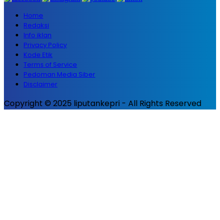
Home
Redaksi
Info iklan
Privacy Policy
Kode Etik
Terms of Service
Pedoman Media Siber
Disclaimer
Copyright © 2025 liputankepri - All Rights Reserved