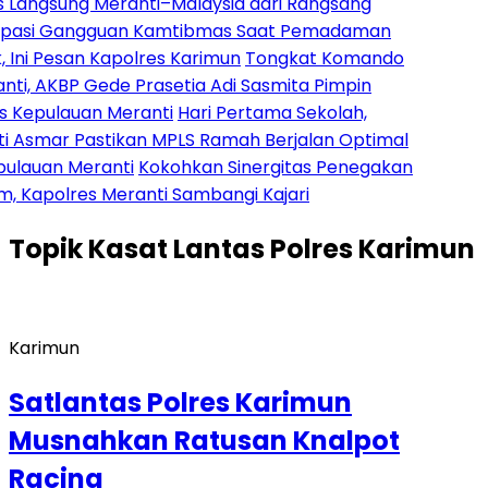
g Meranti–Malaysia dari Rangsang
ngguan Kamtibmas Saat Pemadaman
san Kapolres Karimun
Tongkat Komando
 Gede Prasetia Adi Sasmita Pimpin
an Meranti
Hari Pertama Sekolah,
Pastikan MPLS Ramah Berjalan Optimal
eranti
Kokohkan Sinergitas Penegakan
s Meranti Sambangi Kajari
Topik
Kasat Lantas Polres Karimun
Karimun
Satlantas Polres Karimun
Musnahkan Ratusan Knalpot
Racing