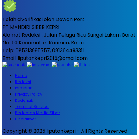
Telah diverifikasi oleh Dewan Pers
PT MANDIRI SIBER KEPRI
Alamat Redaksi : Jalan Telaga Riau Sungai Lakam Barat,
No 193 Kecamatan Karimun, Kepri
Telp: 085313995757, 081364493311
Email: liputankepri2015@gmail.com
Home
Redaksi
Info iklan
Privacy Policy
Kode Etik
Terms of Service
Pedoman Media Siber
Disclaimer
Copyright © 2025 liputankepri - All Rights Reserved