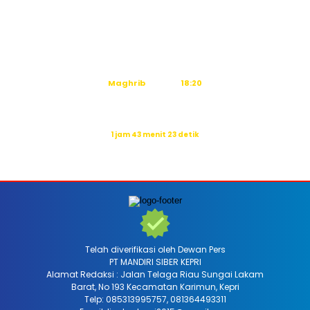
Subuh
04:50
Dzuhur
12:16
Ashar
15:36
Maghrib
18:20
Isya
19:31
Waktu sholat berikutnya dalam:
1 jam 43 menit 22 detik
Sumber: Kemenag
Telah diverifikasi oleh Dewan Pers
PT MANDIRI SIBER KEPRI
Alamat Redaksi : Jalan Telaga Riau Sungai Lakam
Barat, No 193 Kecamatan Karimun, Kepri
Telp: 085313995757, 081364493311