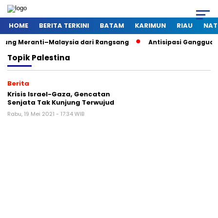
HOME
BERITA TERKINI
BATAM
KARIMUN
RIAU
NAT
anti–Malaysia dari Rangsang
Antisipasi Gangguan Kamtibmas
Topik
Palestina
Berita
Krisis Israel-Gaza, Gencatan
Senjata Tak Kunjung Terwujud
Rabu, 19 Mei 2021 - 17:34 WIB