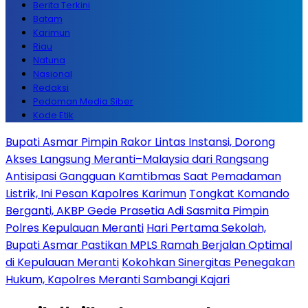
Berita Terkini
Batam
Karimun
Riau
Natuna
Nasional
Redaksi
Pedoman Media Siber
Kode Etik
Bupati Asmar Pimpin Rakor Lintas Instansi, Dorong
Akses Langsung Meranti–Malaysia dari Rangsang
Antisipasi Gangguan Kamtibmas Saat Pemadaman
Listrik, Ini Pesan Kapolres Karimun
Tongkat Komando
Berganti, AKBP Gede Prasetia Adi Sasmita Pimpin
Polres Kepulauan Meranti
Hari Pertama Sekolah,
Bupati Asmar Pastikan MPLS Ramah Berjalan Optimal
di Kepulauan Meranti
Kokohkan Sinergitas Penegakan
Hukum, Kapolres Meranti Sambangi Kajari