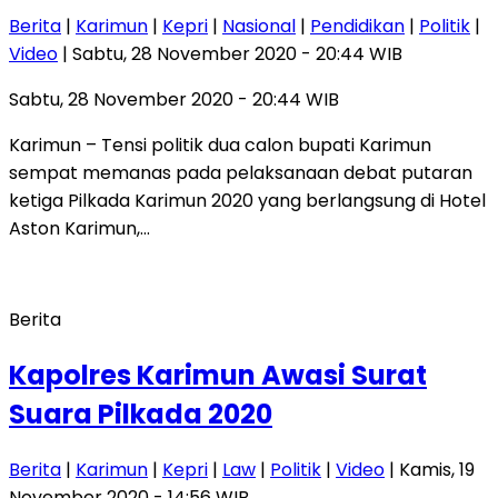
Berita
|
Karimun
|
Kepri
|
Nasional
|
Pendidikan
|
Politik
|
Video
| Sabtu, 28 November 2020 - 20:44 WIB
Sabtu, 28 November 2020 - 20:44 WIB
Karimun – Tensi politik dua calon bupati Karimun
sempat memanas pada pelaksanaan debat putaran
ketiga Pilkada Karimun 2020 yang berlangsung di Hotel
Aston Karimun,…
Berita
Kapolres Karimun Awasi Surat
Suara Pilkada 2020
Berita
|
Karimun
|
Kepri
|
Law
|
Politik
|
Video
| Kamis, 19
November 2020 - 14:56 WIB