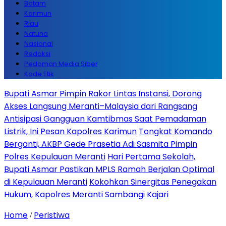
Batam
Karimun
Riau
Natuna
Nasional
Redaksi
Pedoman Media Siber
Kode Etik
Bupati Asmar Pimpin Rakor Lintas Instansi, Dorong
Akses Langsung Meranti–Malaysia dari Rangsang
Antisipasi Gangguan Kamtibmas Saat Pemadaman
Listrik, Ini Pesan Kapolres Karimun
Tongkat Komando
Berganti, AKBP Gede Prasetia Adi Sasmita Pimpin
Polres Kepulauan Meranti
Hari Pertama Sekolah,
Bupati Asmar Pastikan MPLS Ramah Berjalan Optimal
di Kepulauan Meranti
Kokohkan Sinergitas Penegakan
Hukum, Kapolres Meranti Sambangi Kajari
Home
Peristiwa
/