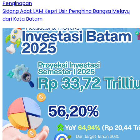
Penginapan
Sidang Adat LAM Kepri Usir Penghina Bangsa Melayu
dari Kota Batam