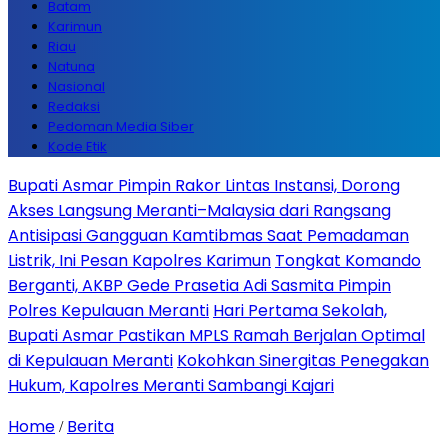
Batam
Karimun
Riau
Natuna
Nasional
Redaksi
Pedoman Media Siber
Kode Etik
Bupati Asmar Pimpin Rakor Lintas Instansi, Dorong
Akses Langsung Meranti–Malaysia dari Rangsang
Antisipasi Gangguan Kamtibmas Saat Pemadaman
Listrik, Ini Pesan Kapolres Karimun
Tongkat Komando
Berganti, AKBP Gede Prasetia Adi Sasmita Pimpin
Polres Kepulauan Meranti
Hari Pertama Sekolah,
Bupati Asmar Pastikan MPLS Ramah Berjalan Optimal
di Kepulauan Meranti
Kokohkan Sinergitas Penegakan
Hukum, Kapolres Meranti Sambangi Kajari
Home
Berita
/