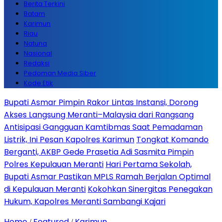
Berita Terkini
Batam
Karimun
Riau
Natuna
Nasional
Redaksi
Pedoman Media Siber
Kode Etik
Bupati Asmar Pimpin Rakor Lintas Instansi, Dorong
Akses Langsung Meranti–Malaysia dari Rangsang
Antisipasi Gangguan Kamtibmas Saat Pemadaman
Listrik, Ini Pesan Kapolres Karimun
Tongkat Komando
Berganti, AKBP Gede Prasetia Adi Sasmita Pimpin
Polres Kepulauan Meranti
Hari Pertama Sekolah,
Bupati Asmar Pastikan MPLS Ramah Berjalan Optimal
di Kepulauan Meranti
Kokohkan Sinergitas Penegakan
Hukum, Kapolres Meranti Sambangi Kajari
Home
Featured
Karimun
/
/