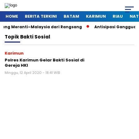
HOME
BERITA TERKINI
BATAM
KARIMUN
RIAU
NAT
nti–Malaysia dari Rangsang
Antisipasi Gangguan Kamtibmas
Topik
Bakti Sosial
Karimun
Polres Karimun Gelar Bakti Sosial di
Gereja HKI
Minggu, 12 April 2020 - 18:41 WIB