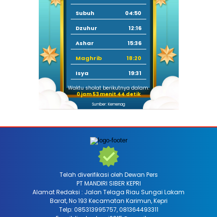
Subuh
04:50
Dzuhur
12:16
Ashar
15:36
Maghrib
18:20
Isya
19:31
Waktu sholat berikutnya dalam:
0 jam 53 menit 43 detik
Sumber: Kemenag
Telah diverifikasi oleh Dewan Pers
PT MANDIRI SIBER KEPRI
Alamat Redaksi : Jalan Telaga Riau Sungai Lakam
Barat, No 193 Kecamatan Karimun, Kepri
Telp: 085313995757, 081364493311