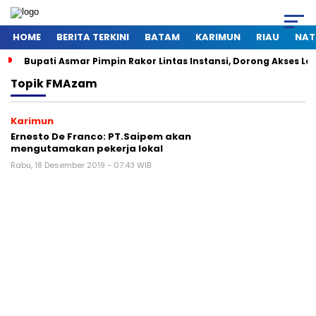
HOME
BERITA TERKINI
BATAM
KARIMUN
RIAU
NAT
Bupati Asmar Pimpin Rakor Lintas Instansi, Dorong Akses 
Topik
FMAzam
Karimun
Ernesto De Franco: PT.Saipem akan
mengutamakan pekerja lokal
Rabu, 18 Desember 2019 - 07:43 WIB