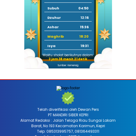
Subuh
04:50
Dzuhur
12:16
Ashar
15:36
Maghrib
18:20
Isya
19:31
Waktu sholat berikutnya dalam:
2 jam 38 menit 19 detik
Sumber: Kemenag
Telah diverifikasi oleh Dewan Pers
PT MANDIRI SIBER KEPRI
Alamat Redaksi : Jalan Telaga Riau Sungai Lakam
Barat, No 193 Kecamatan Karimun, Kepri
Telp: 085313995757, 081364493311