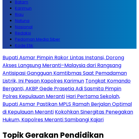
Batam
Karimun
Riau
Natuna
Nasional
Redaksi
Pedoman Media Siber
Kode Etik
Bupati Asmar Pimpin Rakor Lintas Instansi, Dorong
Akses Langsung Meranti–Malaysia dari Rangsang
Antisipasi Gangguan Kamtibmas Saat Pemadaman
Listrik, Ini Pesan Kapolres Karimun
Tongkat Komando
Berganti, AKBP Gede Prasetia Adi Sasmita Pimpin
Polres Kepulauan Meranti
Hari Pertama Sekolah,
Bupati Asmar Pastikan MPLS Ramah Berjalan Optimal
di Kepulauan Meranti
Kokohkan Sinergitas Penegakan
Hukum, Kapolres Meranti Sambangi Kajari
Topik
Gerakan Pendidikan