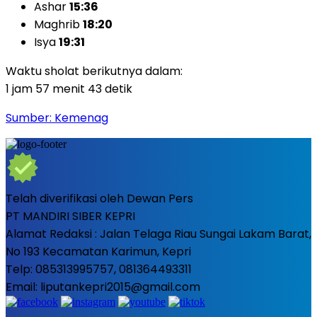
Ashar
15:36
Maghrib
18:20
Isya
19:31
Waktu sholat berikutnya dalam:
1 jam 57 menit 42 detik
Sumber: Kemenag
Telah diverifikasi oleh Dewan Pers
PT MANDIRI SIBER KEPRI
Alamat Redaksi : Jalan Telaga Riau Sungai Lakam Barat,
No 193 Kecamatan Karimun, Kepri
Telp: 085313995757, 081364493311
Email: liputankepri2015@gmail.com