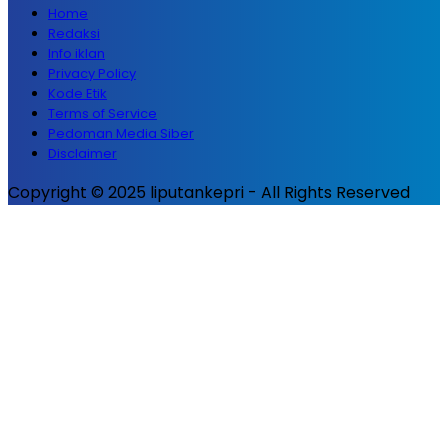
Home
Redaksi
Info iklan
Privacy Policy
Kode Etik
Terms of Service
Pedoman Media Siber
Disclaimer
Copyright © 2025 liputankepri - All Rights Reserved