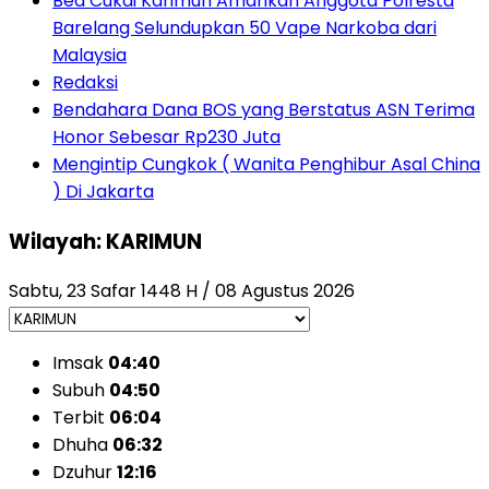
Bea Cukai Karimun Amankan Anggota Polresta
Barelang Selundupkan 50 Vape Narkoba dari
Malaysia
Redaksi
Bendahara Dana BOS yang Berstatus ASN Terima
Honor Sebesar Rp230 Juta
Mengintip Cungkok ( Wanita Penghibur Asal China
) Di Jakarta
Wilayah: KARIMUN
Sabtu, 23 Safar 1448 H / 08 Agustus 2026
Imsak
04:40
Subuh
04:50
Terbit
06:04
Dhuha
06:32
Dzuhur
12:16