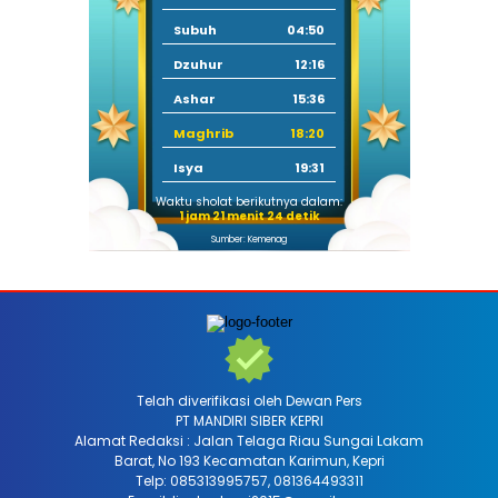
Subuh
04:50
Dzuhur
12:16
Ashar
15:36
Maghrib
18:20
Isya
19:31
Waktu sholat berikutnya dalam:
1 jam 21 menit 23 detik
Sumber: Kemenag
Telah diverifikasi oleh Dewan Pers
PT MANDIRI SIBER KEPRI
Alamat Redaksi : Jalan Telaga Riau Sungai Lakam
Barat, No 193 Kecamatan Karimun, Kepri
Telp: 085313995757, 081364493311