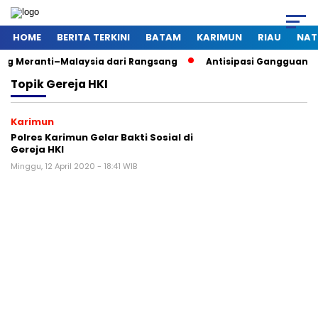
HOME
BERITA TERKINI
BATAM
KARIMUN
RIAU
NAT
nti–Malaysia dari Rangsang
Antisipasi Gangguan Kamtibmas 
Topik
Gereja HKI
Karimun
Polres Karimun Gelar Bakti Sosial di
Gereja HKI
Minggu, 12 April 2020 - 18:41 WIB