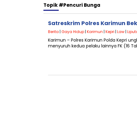
Topik
#Pencuri Bunga
Satreskrim Polres Karimun Be
Berita
|
Gaya Hidup
|
Karimun
|
Kepri
|
Law
|
Liput
Karimun – Polres Karimun Polda Kepri un
menyuruh kedua pelaku lainnya FK (16 T