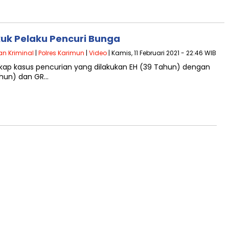
kuk Pelaku Pencuri Bunga
an Kriminal
|
Polres Karimun
|
Video
| Kamis, 11 Februari 2021 - 22:46 WIB
gkap kasus pencurian yang dilakukan EH (39 Tahun) dengan
ahun) dan GR…