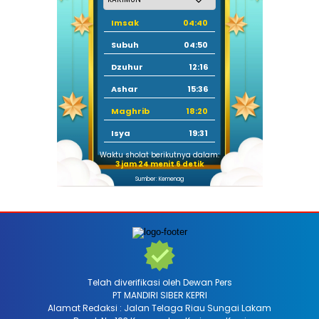
Imsak
04:40
Subuh
04:50
Dzuhur
12:16
Ashar
15:36
Maghrib
18:20
Isya
19:31
Waktu sholat berikutnya dalam:
3 jam 24 menit 4 detik
Sumber: Kemenag
Telah diverifikasi oleh Dewan Pers
PT MANDIRI SIBER KEPRI
Alamat Redaksi : Jalan Telaga Riau Sungai Lakam