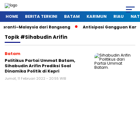
HOME
BERITA TERKINI
BATAM
KARIMUN
RIAU
NAT
ranti–Malaysia dari Rangsang
Antisipasi Gangguan Kamtibma
Topik
#Sihabudin Arifin
Batam
Politikus Partai Ummat Batam,
Sihabudin Arifin Prediksi Soal
Dinamika Politik di Kepri
Jumat, 11 Februari 2022 - 20:55 WIB