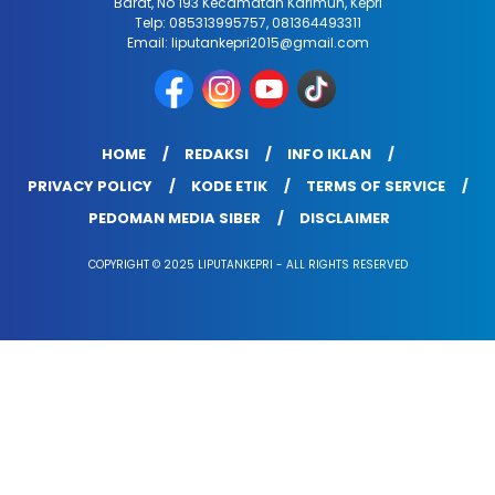
Barat, No 193 Kecamatan Karimun, Kepri
Telp: 085313995757, 081364493311
Email: liputankepri2015@gmail.com
HOME
REDAKSI
INFO IKLAN
PRIVACY POLICY
KODE ETIK
TERMS OF SERVICE
PEDOMAN MEDIA SIBER
DISCLAIMER
COPYRIGHT © 2025 LIPUTANKEPRI - ALL RIGHTS RESERVED