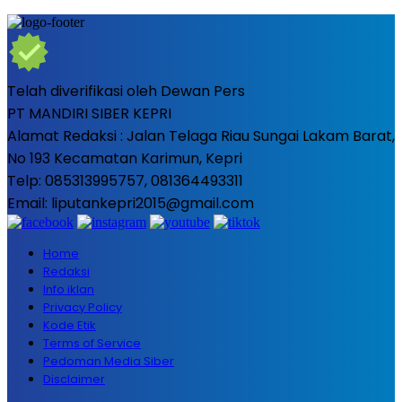
Telah diverifikasi oleh Dewan Pers
PT MANDIRI SIBER KEPRI
Alamat Redaksi : Jalan Telaga Riau Sungai Lakam Barat,
No 193 Kecamatan Karimun, Kepri
Telp: 085313995757, 081364493311
Email: liputankepri2015@gmail.com
Home
Redaksi
Info iklan
Privacy Policy
Kode Etik
Terms of Service
Pedoman Media Siber
Disclaimer