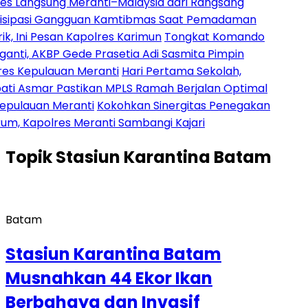
ng Meranti–Malaysia dari Rangsang
Gangguan Kamtibmas Saat Pemadaman
esan Kapolres Karimun
Tongkat Komando
P Gede Prasetia Adi Sasmita Pimpin
auan Meranti
Hari Pertama Sekolah,
 Pastikan MPLS Ramah Berjalan Optimal
 Meranti
Kokohkan Sinergitas Penegakan
res Meranti Sambangi Kajari
Topik
Stasiun Karantina Batam
Batam
Stasiun Karantina Batam
Musnahkan 44 Ekor Ikan
Berbahaya dan Invasif