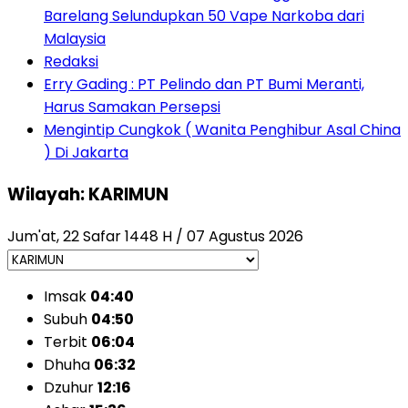
Barelang Selundupkan 50 Vape Narkoba dari
Malaysia
Redaksi
Erry Gading : PT Pelindo dan PT Bumi Meranti,
Harus Samakan Persepsi
Mengintip Cungkok ( Wanita Penghibur Asal China
) Di Jakarta
Wilayah: KARIMUN
Jum'at, 22 Safar 1448 H / 07 Agustus 2026
Imsak
04:40
Subuh
04:50
Terbit
06:04
Dhuha
06:32
Dzuhur
12:16