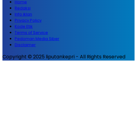
Home
Redaksi
Info iklan
Privacy Policy
Kode Etik
Terms of Service
Pedoman Media Siber
Disclaimer
Copyright © 2025 liputankepri - All Rights Reserved