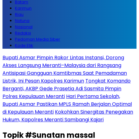
Batam
Karimun
Riau
Natuna
Nasional
Redaksi
Pedoman Media Siber
Kode Etik
Bupati Asmar Pimpin Rakor Lintas Instansi, Dorong
Akses Langsung Meranti–Malaysia dari Rangsang
Antisipasi Gangguan Kamtibmas Saat Pemadaman
Listrik, Ini Pesan Kapolres Karimun
Tongkat Komando
Berganti, AKBP Gede Prasetia Adi Sasmita Pimpin
Polres Kepulauan Meranti
Hari Pertama Sekolah,
Bupati Asmar Pastikan MPLS Ramah Berjalan Optimal
di Kepulauan Meranti
Kokohkan Sinergitas Penegakan
Hukum, Kapolres Meranti Sambangi Kajari
Topik
#Sunatan massal