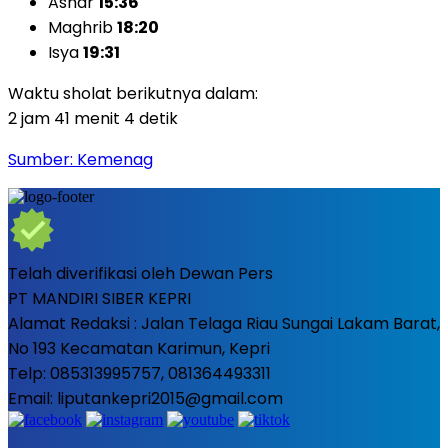
Ashar
15:36
Maghrib
18:20
Isya
19:31
Waktu sholat berikutnya dalam:
2 jam 41 menit 3 detik
Sumber: Kemenag
Telah diverifikasi oleh Dewan Pers
PT MANDIRI SIBER KEPRI
Alamat Redaksi : Jalan Telaga Riau Sungai Lakam Barat,
No 193 Kecamatan Karimun, Kepri
Telp: 085313995757, 081364493311
Email: liputankepri2015@gmail.com