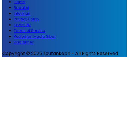
Home
Redaksi
Info iklan
Privacy Policy
Kode Etik
Terms of Service
Pedoman Media Siber
Disclaimer
Copyright © 2025 liputankepri - All Rights Reserved