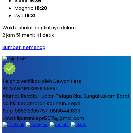
Ashar
15:36
Maghrib
18:20
Isya
19:31
Waktu sholat berikutnya dalam:
2 jam 51 menit 39 detik
Sumber: Kemenag
Telah diverifikasi oleh Dewan Pers
PT MANDIRI SIBER KEPRI
Alamat Redaksi : Jalan Telaga Riau Sungai Lakam Barat,
No 193 Kecamatan Karimun, Kepri
Telp: 085313995757, 081364493311
Email: liputankepri2015@gmail.com