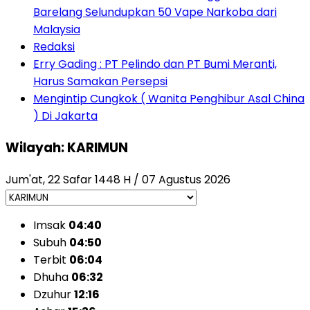
Barelang Selundupkan 50 Vape Narkoba dari
Malaysia
Redaksi
Erry Gading : PT Pelindo dan PT Bumi Meranti,
Harus Samakan Persepsi
Mengintip Cungkok ( Wanita Penghibur Asal China
) Di Jakarta
Wilayah: KARIMUN
Jum'at, 22 Safar 1448 H / 07 Agustus 2026
Imsak
04:40
Subuh
04:50
Terbit
06:04
Dhuha
06:32
Dzuhur
12:16