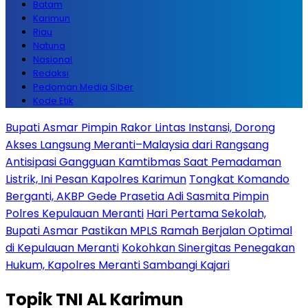
Batam
Karimun
Riau
Natuna
Nasional
Redaksi
Pedoman Media Siber
Kode Etik
Bupati Asmar Pimpin Rakor Lintas Instansi, Dorong
Akses Langsung Meranti–Malaysia dari Rangsang
Antisipasi Gangguan Kamtibmas Saat Pemadaman
Listrik, Ini Pesan Kapolres Karimun
Tongkat Komando
Berganti, AKBP Gede Prasetia Adi Sasmita Pimpin
Polres Kepulauan Meranti
Hari Pertama Sekolah,
Bupati Asmar Pastikan MPLS Ramah Berjalan Optimal
di Kepulauan Meranti
Kokohkan Sinergitas Penegakan
Hukum, Kapolres Meranti Sambangi Kajari
Topik
TNI AL Karimun