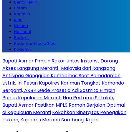
Berita Terkini
Batam
Karimun
Riau
Natuna
Nasional
Redaksi
Pedoman Media Siber
Kode Etik
Bupati Asmar Pimpin Rakor Lintas Instansi, Dorong
Akses Langsung Meranti–Malaysia dari Rangsang
Antisipasi Gangguan Kamtibmas Saat Pemadaman
Listrik, Ini Pesan Kapolres Karimun
Tongkat Komando
Berganti, AKBP Gede Prasetia Adi Sasmita Pimpin
Polres Kepulauan Meranti
Hari Pertama Sekolah,
Bupati Asmar Pastikan MPLS Ramah Berjalan Optimal
di Kepulauan Meranti
Kokohkan Sinergitas Penegakan
Hukum, Kapolres Meranti Sambangi Kajari