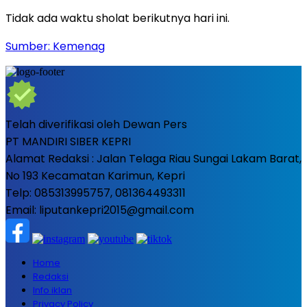
Tidak ada waktu sholat berikutnya hari ini.
Sumber: Kemenag
Telah diverifikasi oleh Dewan Pers
PT MANDIRI SIBER KEPRI
Alamat Redaksi : Jalan Telaga Riau Sungai Lakam Barat,
No 193 Kecamatan Karimun, Kepri
Telp: 085313995757, 081364493311
Email: liputankepri2015@gmail.com
Home
Redaksi
Info iklan
Privacy Policy