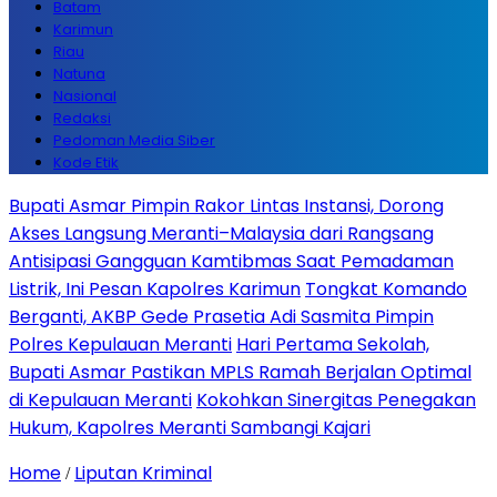
Batam
Karimun
Riau
Natuna
Nasional
Redaksi
Pedoman Media Siber
Kode Etik
Bupati Asmar Pimpin Rakor Lintas Instansi, Dorong
Akses Langsung Meranti–Malaysia dari Rangsang
Antisipasi Gangguan Kamtibmas Saat Pemadaman
Listrik, Ini Pesan Kapolres Karimun
Tongkat Komando
Berganti, AKBP Gede Prasetia Adi Sasmita Pimpin
Polres Kepulauan Meranti
Hari Pertama Sekolah,
Bupati Asmar Pastikan MPLS Ramah Berjalan Optimal
di Kepulauan Meranti
Kokohkan Sinergitas Penegakan
Hukum, Kapolres Meranti Sambangi Kajari
Home
Liputan Kriminal
/