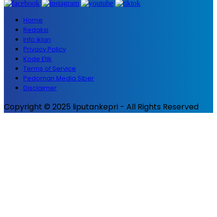
Home
Redaksi
Info iklan
Privacy Policy
Kode Etik
Terms of Service
Pedoman Media Siber
Disclaimer
Copyright © 2025 liputankepri - All Rights Reserved