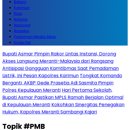
Batam
Karimun
Riau
Natuna
Nasional
Redaksi
Pedoman Media Siber
Kode Etik
Bupati Asmar Pimpin Rakor Lintas Instansi, Dorong
Akses Langsung Meranti–Malaysia dari Rangsang
Antisipasi Gangguan Kamtibmas Saat Pemadaman
Listrik, Ini Pesan Kapolres Karimun
Tongkat Komando
Berganti, AKBP Gede Prasetia Adi Sasmita Pimpin
Polres Kepulauan Meranti
Hari Pertama Sekolah,
Bupati Asmar Pastikan MPLS Ramah Berjalan Optimal
di Kepulauan Meranti
Kokohkan Sinergitas Penegakan
Hukum, Kapolres Meranti Sambangi Kajari
Topik
#PMB