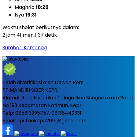
Maghrib
18:20
Isya
19:31
Waktu sholat berikutnya dalam:
2 jam 41 menit 35 detik
Sumber: Kemenag
Telah diverifikasi oleh Dewan Pers
PT MANDIRI SIBER KEPRI
Alamat Redaksi : Jalan Telaga Riau Sungai Lakam Barat,
No 193 Kecamatan Karimun, Kepri
Telp: 085313995757, 081364493311
Email: liputankepri2015@gmail.com