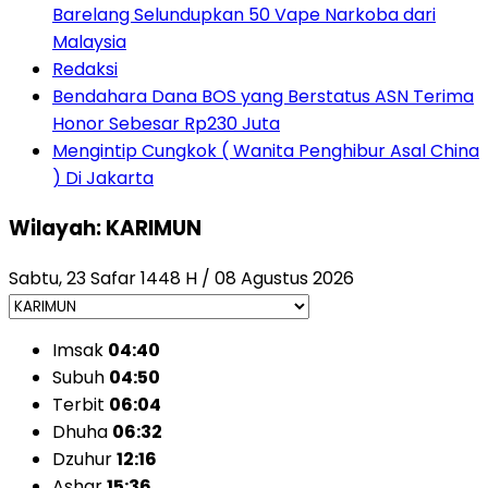
Barelang Selundupkan 50 Vape Narkoba dari
Malaysia
Redaksi
Bendahara Dana BOS yang Berstatus ASN Terima
Honor Sebesar Rp230 Juta
Mengintip Cungkok ( Wanita Penghibur Asal China
) Di Jakarta
Wilayah: KARIMUN
Sabtu, 23 Safar 1448 H / 08 Agustus 2026
Imsak
04:40
Subuh
04:50
Terbit
06:04
Dhuha
06:32
Dzuhur
12:16
Ashar
15:36