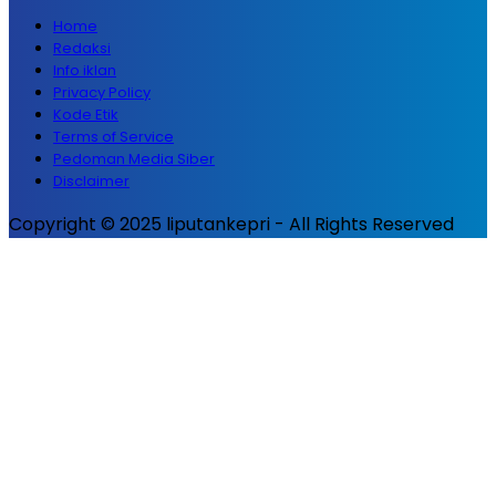
Home
Redaksi
Info iklan
Privacy Policy
Kode Etik
Terms of Service
Pedoman Media Siber
Disclaimer
Copyright © 2025 liputankepri - All Rights Reserved