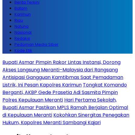
Berita Terkini
Batam
Karimun
Riau
Natuna
Nasional
Redaksi
Pedoman Media Siber
Kode Etik
Bupati Asmar Pimpin Rakor Lintas Instansi, Dorong
Akses Langsung Meranti–Malaysia dari Rangsang
Antisipasi Gangguan Kamtibmas Saat Pemadaman
Listrik, Ini Pesan Kapolres Karimun
Tongkat Komando
Berganti, AKBP Gede Prasetia Adi Sasmita Pimpin
Polres Kepulauan Meranti
Hari Pertama Sekolah,
Bupati Asmar Pastikan MPLS Ramah Berjalan Optimal
di Kepulauan Meranti
Kokohkan Sinergitas Penegakan
Hukum, Kapolres Meranti Sambangi Kajari