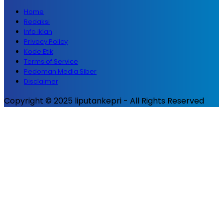
Home
Redaksi
Info iklan
Privacy Policy
Kode Etik
Terms of Service
Pedoman Media Siber
Disclaimer
Copyright © 2025 liputankepri - All Rights Reserved