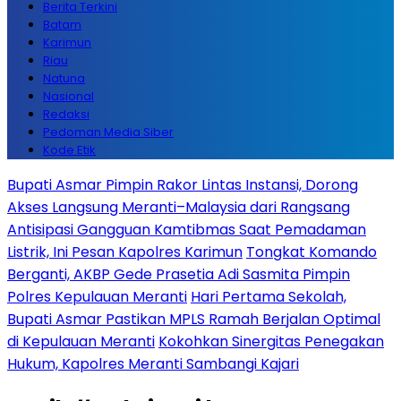
Berita Terkini
Batam
Karimun
Riau
Natuna
Nasional
Redaksi
Pedoman Media Siber
Kode Etik
Bupati Asmar Pimpin Rakor Lintas Instansi, Dorong
Akses Langsung Meranti–Malaysia dari Rangsang
Antisipasi Gangguan Kamtibmas Saat Pemadaman
Listrik, Ini Pesan Kapolres Karimun
Tongkat Komando
Berganti, AKBP Gede Prasetia Adi Sasmita Pimpin
Polres Kepulauan Meranti
Hari Pertama Sekolah,
Bupati Asmar Pastikan MPLS Ramah Berjalan Optimal
di Kepulauan Meranti
Kokohkan Sinergitas Penegakan
Hukum, Kapolres Meranti Sambangi Kajari