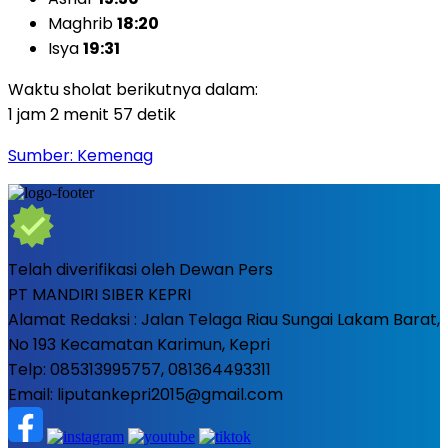
Maghrib
18:20
Isya
19:31
Waktu sholat berikutnya dalam:
1 jam 2 menit 55 detik
Sumber: Kemenag
Telah diverifikasi oleh Dewan Pers
PT MANDIRI SIBER KEPRI
Alamat Redaksi : Jalan Telaga Riau Sungai Lakam Barat,
No 193 Kecamatan Karimun, Kepri
Telp: 085313995757, 081364493311
Email: liputankepri2015@gmail.com