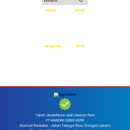
Imsak
04:40
Subuh
04:50
Dzuhur
12:16
Ashar
15:36
Maghrib
18:20
Isya
19:31
Tidak ada waktu sholat berikutnya hari ini.
Sumber: Kemenag
Telah diverifikasi oleh Dewan Pers
PT MANDIRI SIBER KEPRI
Alamat Redaksi : Jalan Telaga Riau Sungai Lakam