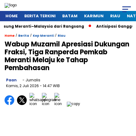
HOME
BERITA TERKINI
BATAM
KARIMUN
RIAU
NAT
ranti–Malaysia dari Rangsang
Antisipasi Gangguan Kamtibma
/
/
/
Home
Berita
Kep Meranti
Riau
Wabup Muzamil Apresiasi Dukungan
Fraksi, Tiga Ranperda Pemkab
Meranti Melaju ke Tahap
Pembahasan
Paan
- Jurnalis
Kamis, 2 Juli 2026
- 14:47 WIB