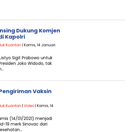
nsing Dukung Komjen
di Kapolri
luk Kuantan
| Kamis, 14 Januari
Listyo Sigit Prabowo untuk
Presiden Joko Widodo, tak
n…
 Pengiriman Vaksin
luk Kuantan
|
Video
| Kamis, 14
amis (14/01/2021) menjadi
d-19 merk Sinovac dari
 Kesehatan…