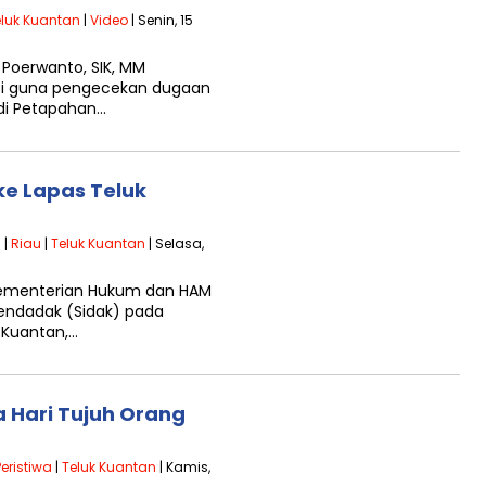
eluk Kuantan
|
Video
| Senin, 15
 Poerwanto, SIK, MM
asi guna pengecekan dugaan
di Petapahan…
e Lapas Teluk
a
|
Riau
|
Teluk Kuantan
| Selasa,
 Kementerian Hukum dan HAM
Mendadak (Sidak) pada
 Kuantan,…
a Hari Tujuh Orang
Peristiwa
|
Teluk Kuantan
| Kamis,