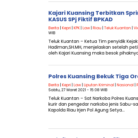
Kajari Kuansing Terbitkan Spr
KASUS SPj Fiktif BPKAD
Berita
|
Kepri
|
KPK
|
Law
|
Riau
|
Teluk Kuantan
|
Vi
WIB
Teluk Kuantan – Ketua Tim penyidik Keja
Hadiman,SH.MH, menjelaskan setelah peti
oleh Kajari Kuansing maka besok pihakn
Polres Kuansing Bekuk Tiga O
Berita
|
Kepri
|
Law
|
Liputan Kriminal
|
Nasional
|
Sabtu, 27 Maret 2021 - 15:08 WIB
Teluk Kuantan – Sat Narkoba Polres Kua
kurir dan pengedar narkoba jenis Sabu-sa
Kapolda Riau Irjen Pol Agung Setya…