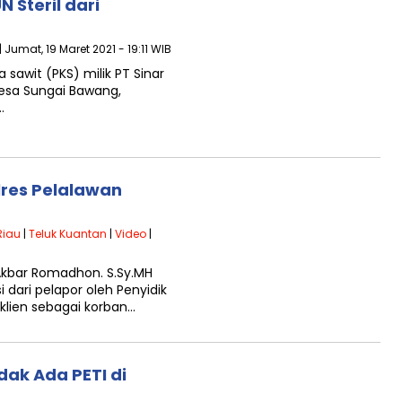
N Steril dari
| Jumat, 19 Maret 2021 - 19:11 WIB
sawit (PKS) milik PT Sinar
Desa Sungai Bawang,
…
olres Pelalawan
Riau
|
Teluk Kuantan
|
Video
|
Akbar Romadhon. S.Sy.MH
ari pelapor oleh Penyidik
klien sebagai korban…
dak Ada PETI di