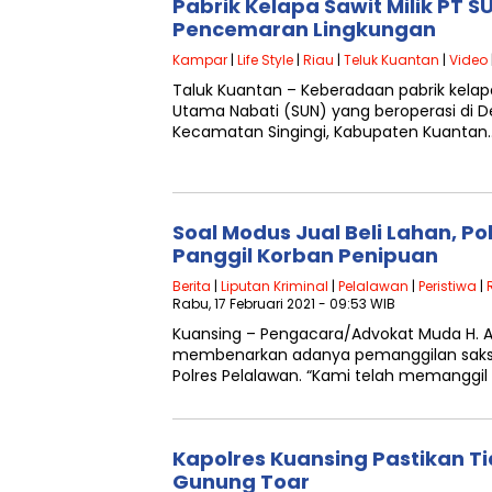
Pabrik Kelapa Sawit Milik PT SU
Pencemaran Lingkungan
Kampar
|
Life Style
|
Riau
|
Teluk Kuantan
|
Video
Taluk Kuantan – Keberadaan pabrik kelapa 
Utama Nabati (SUN) yang beroperasi di 
Kecamatan Singingi, Kabupaten Kuantan
Soal Modus Jual Beli Lahan, P
Panggil Korban Penipuan
Berita
|
Liputan Kriminal
|
Pelalawan
|
Peristiwa
|
Rabu, 17 Februari 2021 - 09:53 WIB
Kuansing – Pengacara/Advokat Muda H. 
membenarkan adanya pemanggilan saksi d
Polres Pelalawan. “Kami telah memanggil 
Kapolres Kuansing Pastikan Ti
Gunung Toar