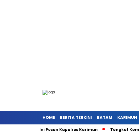
HOME
BERITA TERKINI
BATAM
KARIMUN
Listrik, Ini Pesan Kapolres Karimun
Tongkat Komando Berg