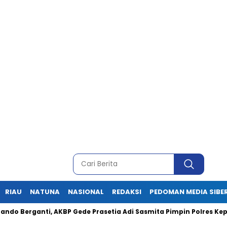
RIAU
NATUNA
NASIONAL
REDAKSI
PEDOMAN MEDIA SIBE
anti, AKBP Gede Prasetia Adi Sasmita Pimpin Polres Kepulauan 