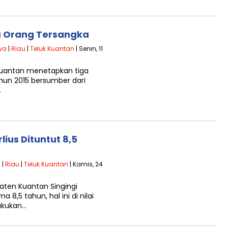
a Orang Tersangka
iwa
|
Riau
|
Teluk Kuantan
| Senin, 11
 Kuantan menetapkan tiga
ahun 2015 bersumber dari
.
ius Dituntut 8,5
a
|
Riau
|
Teluk Kuantan
| Kamis, 24
aten Kuantan Singingi
8,5 tahun, hal ini di nilai
akukan…