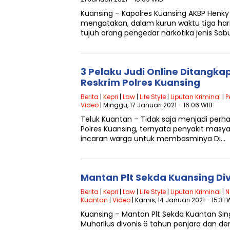
Kuansing – Kapolres Kuansing AKBP Henky
mengatakan, dalam kurun waktu tiga ha
tujuh orang pengedar narkotika jenis Sabu
3 Pelaku Judi Online Ditangka
Reskrim Polres Kuansing
Berita
|
Kepri
|
Law
|
Life Style
|
Liputan Kriminal
|
P
Video
| Minggu, 17 Januari 2021 - 16:06 WIB
Teluk Kuantan – Tidak saja menjadi perha
Polres Kuansing, ternyata penyakit masya
incaran warga untuk membasminya Di…
Mantan Plt Sekda Kuansing Div
Berita
|
Kepri
|
Law
|
Life Style
|
Liputan Kriminal
|
N
Kuantan
|
Video
| Kamis, 14 Januari 2021 - 15:31 
Kuansing – Mantan Plt Sekda Kuantan Sing
Muharlius divonis 6 tahun penjara dan de