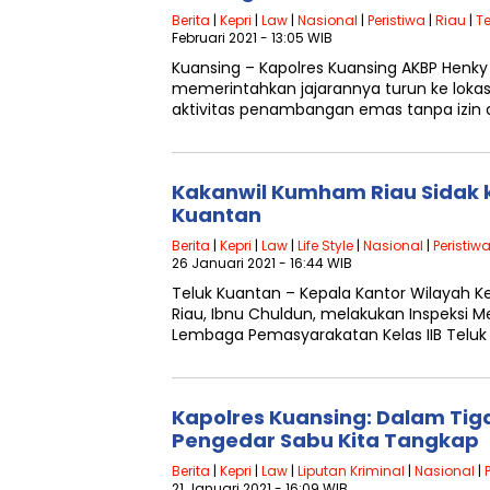
Berita
|
Kepri
|
Law
|
Nasional
|
Peristiwa
|
Riau
|
T
Februari 2021 - 13:05 WIB
Kuansing – Kapolres Kuansing AKBP Henky
memerintahkan jajarannya turun ke lok
aktivitas penambangan emas tanpa izin 
Kakanwil Kumham Riau Sidak k
Kuantan
Berita
|
Kepri
|
Law
|
Life Style
|
Nasional
|
Peristiw
26 Januari 2021 - 16:44 WIB
Teluk Kuantan – Kepala Kantor Wilayah
Riau, Ibnu Chuldun, melakukan Inspeksi 
Lembaga Pemasyarakatan Kelas IIB Teluk
Kapolres Kuansing: Dalam Tig
Pengedar Sabu Kita Tangkap
Berita
|
Kepri
|
Law
|
Liputan Kriminal
|
Nasional
|
21 Januari 2021 - 16:09 WIB