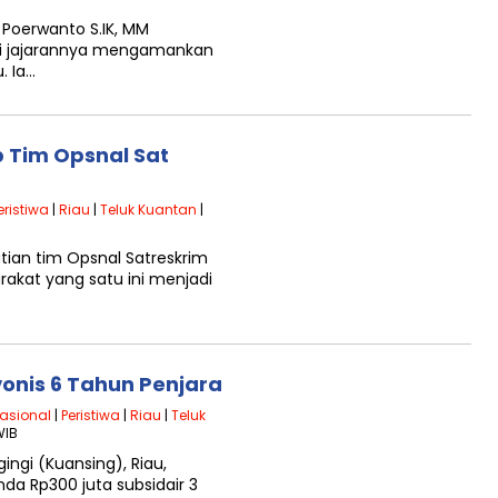
 Poerwanto S.IK, MM
ri jajarannya mengamankan
. Ia…
p Tim Opsnal Sat
eristiwa
|
Riau
|
Teluk Kuantan
|
tian tim Opsnal Satreskrim
rakat yang satu ini menjadi
onis 6 Tahun Penjara
asional
|
Peristiwa
|
Riau
|
Teluk
WIB
ingi (Kuansing), Riau,
nda Rp300 juta subsidair 3