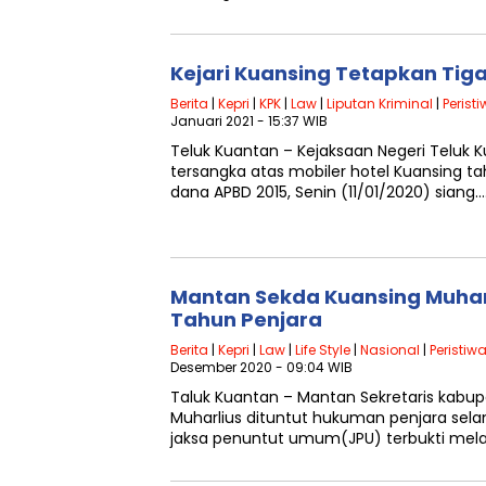
Kejari Kuansing Tetapkan Tig
Berita
|
Kepri
|
KPK
|
Law
|
Liputan Kriminal
|
Perist
Januari 2021 - 15:37 WIB
Teluk Kuantan – Kejaksaan Negeri Teluk
tersangka atas mobiler hotel Kuansing t
dana APBD 2015, Senin (11/01/2020) siang…
Mantan Sekda Kuansing Muharl
Tahun Penjara
Berita
|
Kepri
|
Law
|
Life Style
|
Nasional
|
Peristiw
Desember 2020 - 09:04 WIB
Taluk Kuantan – Mantan Sekretaris kabup
Muharlius dituntut hukuman penjara selama 
jaksa penuntut umum(JPU) terbukti mel