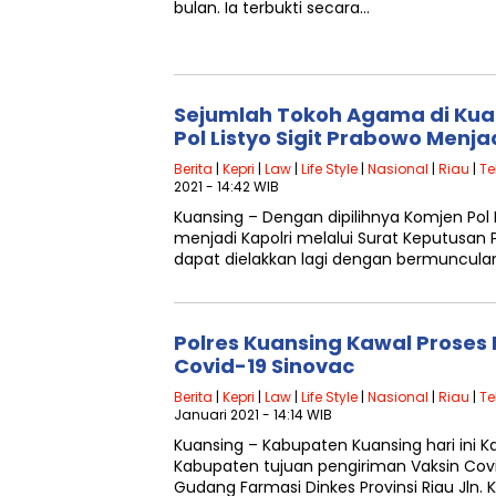
bulan. Ia terbukti secara…
Sejumlah Tokoh Agama di Kua
Pol Listyo Sigit Prabowo Menja
Berita
|
Kepri
|
Law
|
Life Style
|
Nasional
|
Riau
|
Te
2021 - 14:42 WIB
Kuansing – Dengan dipilihnya Komjen Pol 
menjadi Kapolri melalui Surat Keputusan 
dapat dielakkan lagi dengan bermuncula
Polres Kuansing Kawal Proses
Covid-19 Sinovac
Berita
|
Kepri
|
Law
|
Life Style
|
Nasional
|
Riau
|
Te
Januari 2021 - 14:14 WIB
Kuansing – Kabupaten Kuansing hari ini K
Kabupaten tujuan pengiriman Vaksin Covi
Gudang Farmasi Dinkes Provinsi Riau Jln.