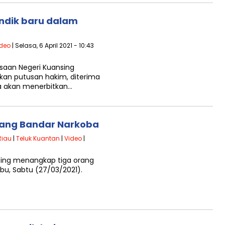
indik baru dalam
deo
| Selasa, 6 April 2021 - 10:43
ksaan Negeri Kuansing
kan putusan hakim, diterima
ya akan menerbitkan…
rang Bandar Narkoba
Riau
|
Teluk Kuantan
|
Video
|
nsing menangkap tiga orang
bu, Sabtu (27/03/2021).