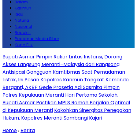
Batam
Karimun
Riau
Natuna
Nasional
Redaksi
Pedoman Media Siber
Kode Etik
Bupati Asmar Pimpin Rakor Lintas Instansi, Dorong
Akses Langsung Meranti–Malaysia dari Rangsang
Antisipasi Gangguan Kamtibmas Saat Pemadaman
Listrik, Ini Pesan Kapolres Karimun
Tongkat Komando
Berganti, AKBP Gede Prasetia Adi Sasmita Pimpin
Polres Kepulauan Meranti
Hari Pertama Sekolah,
Bupati Asmar Pastikan MPLS Ramah Berjalan Optimal
di Kepulauan Meranti
Kokohkan Sinergitas Penegakan
Hukum, Kapolres Meranti Sambangi Kajari
Home
Berita
/