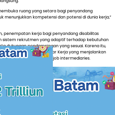
langsung.
i membuka ruang yang setara bagi penyandang
tuk menunjukkan kompetensi dan potensi di dunia kerja,”
n, penempatan kerja bagi penyandang disabilitas
sistem rekrutmen yang adaptif terhadap kebutuhan
rta dukungan pendampingan yang sesuai. Karena itu,
perkuat peran Pengantar Kerja yang menjalankan
ching, job counselling, dan job intermediaries.