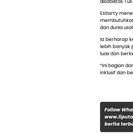
disabilitas Tu
Estiarty mene
membutuhkan k
dan dunia usa
Ia berharap ke
lebih banyak 
luas dan berk
“Ini bagian 
inklusif dan b
Follow Wh
www.liputa
berita terb