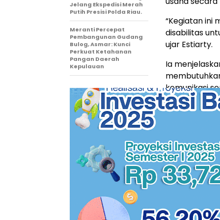
usaha secara 
Jelang Ekspedisi Merah
Putih Presisi Polda Riau.
“Kegiatan in
Meranti Percepat
disabilitas un
Pembangunan Gudang
ujar Estiarty.
Bulog, Asmar: Kunci
Perkuat Ketahanan
Pangan Daerah
Ia menjelaska
Kepulauan
membutuhkan 
komunikasi se
Kemnaker mem
fungsi job mat