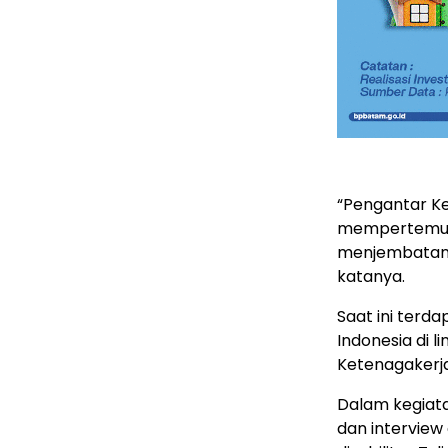
“Pengantar K
mempertemuka
menjembatani
katanya.
Saat ini terda
Indonesia di l
Ketenagakerja
Dalam kegiata
dan interview