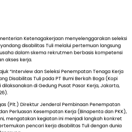
menterian Ketenagakerjaan menyelenggarakan seleksi
nyandang disabilitas Tuli melalui pertemuan langsung
 usaha dalam skema rekrutmen berbasis kompetensi
n akses kerja.
ajuk “Interview dan Seleksi Penempatan Tenaga Kerja
ng Disabilitas Tuli pada PT Bumi Berkah Boga (Kopi
i dilaksanakan di Gedung Pusat Pasar Kerja, Jakarta,
26).
as (Plt.) Direktur Jenderal Pembinaan Penempatan
dan Perluasan Kesempatan Kerja (Binapenta dan PKK),
ani, mengatakan kegiatan ini menjadi langkah konkret
emukan pencari kerja disabilitas Tuli dengan dunia