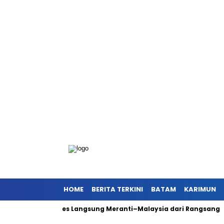
HOME
BERITA TERKINI
BATAM
KARIMUN
rong Akses Langsung Meranti–Malaysia dari Rangsang
Antisi