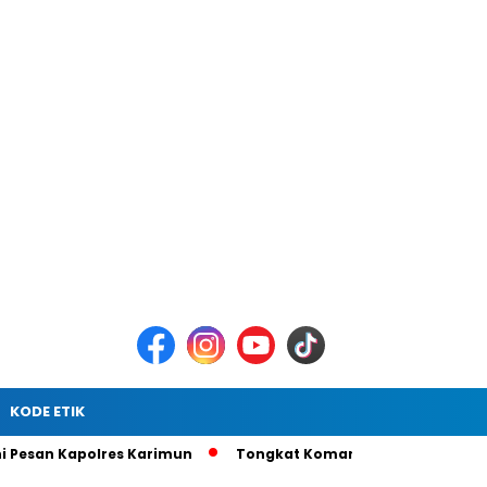
KODE ETIK
polres Karimun
Tongkat Komando Berganti, AKBP Gede Prase