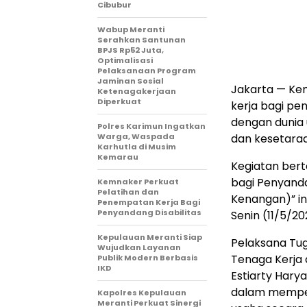
Cibubur
Wabup Meranti
Serahkan Santunan
BPJS Rp52 Juta,
Optimalisasi
Pelaksanaan Program
Jaminan Sosial
Jakarta — Ke
Ketenagakerjaan
Diperkuat
kerja bagi pe
dengan dunia
Polres Karimun Ingatkan
Warga, Waspada
dan kesetaraa
Karhutla di Musim
Kemarau
Kegiatan bert
bagi Penyanda
Kemnaker Perkuat
Pelatihan dan
Kenangan)” in
Penempatan Kerja Bagi
Penyandang Disabilitas
Senin (11/5/20
Kepulauan Meranti Siap
Pelaksana Tug
Wujudkan Layanan
Tenaga Kerja 
Publik Modern Berbasis
IKD
Estiarty Hary
dalam mempert
Kapolres Kepulauan
Meranti Perkuat Sinergi