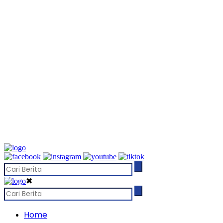
✖
Home