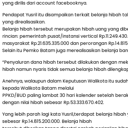
yang dirilis dari account facebooknya.
Pendapat Yusril itu disampaikan terkait belanja hibah ta
yang direalisasikan.
Belanja hibah tersebut merupakan hibah uang yang di
rincian: pemerintah pusat/instansi vertical Rp.11.249.4
masyarakat Rp.21.635.335.000 dan perorangan Rp.14.815
Selain itu Pemko Batam juga merealisasikan belanja bant
“Penyaluran dana hibah tersebut dilakukan dengan me
hibah namun nyaris tidak semua belanja hibah dilengkapi
Anehnya, walaupun dalam Keputusan Walikota itu sud
kepada Walikota Batam melalui
PPKD/BUD paling lambat 30 hari kalender setelah ber
dengan nilai hibah sebesar Rp.53.333.670.402.
Yang lebih parah lagi kata Yusril,terdapat belanja hib
sebesar Rp.14.815.200.000. Belanja hibah