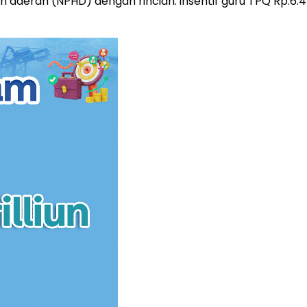
ah daerah (NPHD) dengan rincian: insentif guru TPQ Rp.6.