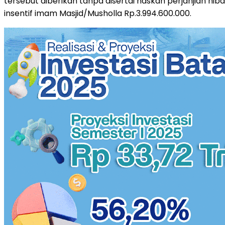
tersebut diberikan tanpa disertai naskah perjanjian hib
insentif imam Masjid/Musholla Rp.3.994.600.000.