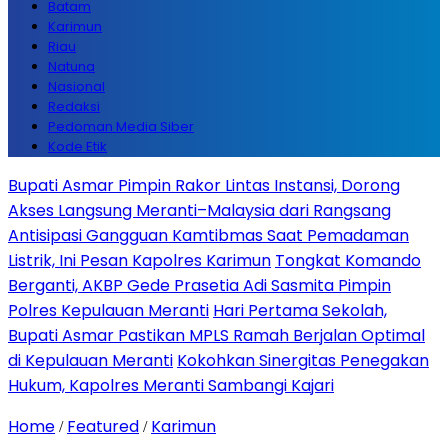
Batam
Karimun
Riau
Natuna
Nasional
Redaksi
Pedoman Media Siber
Kode Etik
Bupati Asmar Pimpin Rakor Lintas Instansi, Dorong
Akses Langsung Meranti–Malaysia dari Rangsang
Antisipasi Gangguan Kamtibmas Saat Pemadaman
Listrik, Ini Pesan Kapolres Karimun
Tongkat Komando
Berganti, AKBP Gede Prasetia Adi Sasmita Pimpin
Polres Kepulauan Meranti
Hari Pertama Sekolah,
Bupati Asmar Pastikan MPLS Ramah Berjalan Optimal
di Kepulauan Meranti
Kokohkan Sinergitas Penegakan
Hukum, Kapolres Meranti Sambangi Kajari
Home
Featured
Karimun
/
/