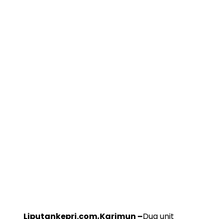
Liputankepri.com,Karimun –
Dua unit