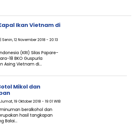
Kapal Ikan Vietnam di
| Senin, 12 November 2018 - 20:13
ndonesia (KRI) Silas Papare-
ara-18 BKO Guspurla
n Asing Vietnam di…
otol Mikol dan
upan
 Jumat, 19 Oktober 2018 - 19:01 WIB
ol minuman beralkohol dan
merupakan hasil tangkapan
g Balai…