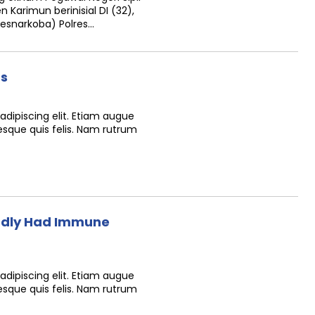
Karimun berinisial DI (32),
esnarkoba) Polres…
rs
dipiscing elit. Etiam augue
tesque quis felis. Nam rutrum
gedly Had Immune
dipiscing elit. Etiam augue
tesque quis felis. Nam rutrum