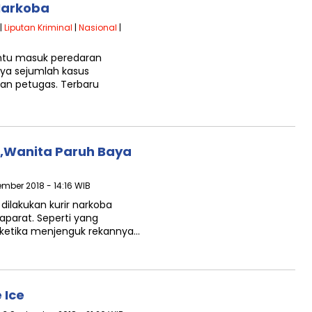
Narkoba
|
Liputan Kriminal
|
Nasional
|
intu masuk peredaran
inya sejumlah kasus
kan petugas. Terbaru
,Wanita Paruh Baya
ember 2018 - 14:16 WIB
dilakukan kurir narkoba
aparat. Seperti yang
a ketika menjenguk rekannya…
 Ice