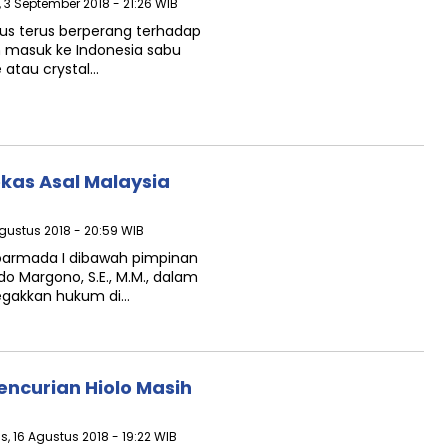
, 3 September 2018 - 21:26 WIB
rus terus berperang terhadap
 masuk ke Indonesia sabu
e atau crystal…
kas Asal Malaysia
Agustus 2018 - 20:59 WIB
oarmada I dibawah pimpinan
 Margono, S.E., M.M., dalam
egakkan hukum di…
encurian Hiolo Masih
s, 16 Agustus 2018 - 19:22 WIB