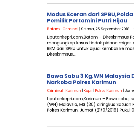
Modus Eceran dari SPBU,Pold
Pemilik Pertamini Putri Hijau
Batam
|
Criminal
| Selasa, 25 September 2018 - 
Liputankepri.com,Batam – Direskrimsus Po
mengungkap kasus tindak pidana migas
BBM dari SPBU untuk dijual kembali ke ma
Direskrimsus…
Bawa Sabu 3 Kg,WN Malaysia D
Narkoba Polres Karimun
Criminal
|
Karimun
|
Kepri
|
Polres Karimun
| Juma
Liputankepri.com,Karimun – Bawa sabu, 
(WN) Malaysia, MS (30) diringkus Satuan 
Polres Karimun, Jumat (21/9/2018) Pukul 0