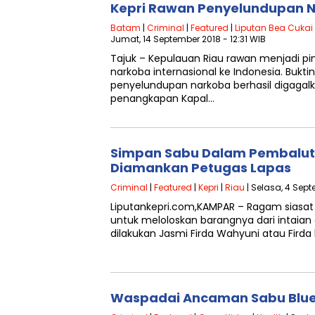
Kepri Rawan Penyelundupan 
Batam
|
Criminal
|
Featured
|
Liputan Bea Cukai
Jumat, 14 September 2018 - 12:31 WIB
Tajuk – Kepulauan Riau rawan menjadi p
narkoba internasional ke Indonesia. Bukt
penyelundupan narkoba berhasil digagal
penangkapan Kapal…
Simpan Sabu Dalam Pembalut
Diamankan Petugas Lapas
Criminal
|
Featured
|
Kepri
|
Riau
| Selasa, 4 Sept
Liputankepri.com,KAMPAR – Ragam siasat 
untuk meloloskan barangnya dari intaian 
dilakukan Jasmi Firda Wahyuni atau Fird
Waspadai Ancaman Sabu Blue