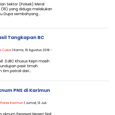
sian Sektor (Polsek) Meral
 (16) yang diduga melakukan
tau Dupa sembahyang…
Hasil Tangkapan BC
a Cukai
| Kamis, 16 Agustus 2018 -
il DJBC Khusus Kepri masih
lundupan pasir timah
tim patroli dari…
knum PNS di Karimun
|
Polres Karimun
| Jumat, 13 Juli
g oknum Pegawai Negeri Sipil