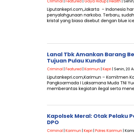
Criminal
|
Featured
|
Gaya Hidup
|
Health
| Senin
Liputankepri.com,Jakarta – Indonesia ha
penyalahgunaan narkoba. Terbaru, sudah
kristal yang biasa disebut dengan blue ic
Lanal Tbk Amankan Barang Be
Tujuan Pulau Kundur
Criminal
|
Featured
|
Karimun
|
Kepri
| Senin, 20 
Liputankepri.com,Karimun – Komitmen K
Pangkoarmada I Laksamana Muda TNI Yudo
memberantas kegiatan ilegal serta men
Kapolsek Meral: Otak Pelaku P
DPO
Criminal
|
Karimun
|
Kepri
|
Polres Karimun
| Kami