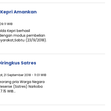
a Kepri Amankan
09:11 WIB
lda Kepri berhasil
 dengan modus pembelian
syarakat,Sabtu (23/9/2018).
iringkus Satres
t, 21 September 2018 - 11:01 WIB
seorang pria Warga Negara
Reserse (Satres) Narkoba
7.15 WIB…