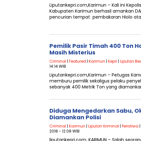
Liputankepri.com,Karimun – Kali ini Kepoli
Kabupaten Karimun berhasil amankan DA
pencurian tempat pembakaran Hiolo a
Pemilik Pasir Timah 400 Ton 
Masih Misterius
Criminal
|
Featured
|
Karimun
|
Kepri
|
Liputan Be
14:14 WIB
Liputankepri.com,Karimun – Petugas Kanw
memburu pemilik sekaligus pelaku penye
sebanyak 400 Metrik Ton yang diamankan 
Diduga Mengedarkan Sabu, O
Diamankan Polisi
Criminal
|
Karimun
|
Liputan Kriminal
|
Peristiwa
2018 - 12:08 WIB
liputankepri.com, KARIMUN – Salah seoran