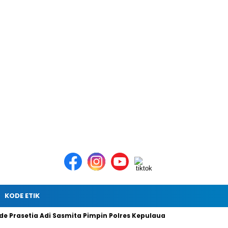
KODE ETIK
ia Adi Sasmita Pimpin Polres Kepulauan Meranti
Hari Perta