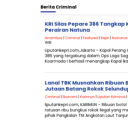
Berita
Criminal
KRI Silas Pepare 386 Tangkap 
Perairan Natuna
Anambas
|
Criminal
|
Featured
|
Kepri
|
Nasional
WIB
Liputankepri.com,Jakarta – Kapal Perang I
386 yang tergabung dalam Ops Laga Sag
Koarmada I berhasil menangkap Kapal Ika
Lanal TBK Musnahkan Ribuan B
Jutaan Batang Rokok Selund
Criminal
|
Ekonomi
|
Karimun
|
Liputan Kriminal
|
liputankepri.com, KARIMUN – R‎ibuan bot
ratusan ribu bungkus rokok ilegal yang 
pihak Pangkalan TNI Angkatan Laut Tanjun